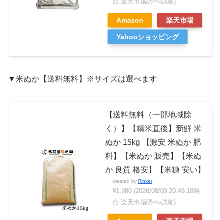
点 楽天市場調べ-
詳細)
Amazon
楽天市場
Yahooショッピング
▼米ぬか【送料無料】※サイズは選べます
【送料無料（一部地域除
く）】【精米直後】新鮮 米
ぬか 15kg 【激安 米ぬか 肥
料】【米ぬか 販売】【米ぬ
か 良質 格安】【米糠 安い】
created by
Rinker
¥1,980
(2026/08/09 20:48:18時
点 楽天市場調べ-
詳細)