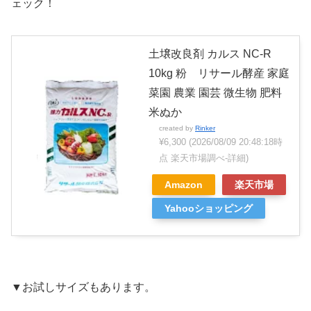
ェック！
土壌改良剤 カルス NC-R
10kg 粉 リサール酵産 家庭
菜園 農業 園芸 微生物 肥料
米ぬか
created by
Rinker
¥6,300
(2026/08/09 20:48:18時
点 楽天市場調べ-
詳細)
Amazon
楽天市場
Yahooショッピング
▼お試しサイズもあります。