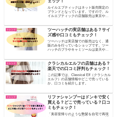
ェック！
ルイルエブティックはネット販売限定の
ブランドとなっています。ですので、ル
イルエブティックの店舗販売は東京や大
阪、名古屋、福岡、札幌といった都市部
でも行っていません。楽天、ヤフーでラ
ンキング1位の商品多数！結婚式や二次会
ツーハッチの実店舗はある？サイ
トレンド
で着れる可愛いパーティ...
ズ感や口コミもチェック！
ツーハッチは実店舗での販売はなく、通
販のみを行っているショップです。ツー
ハッチのブラやキャミソールは楽天やア
マゾンなどのECサイトや、公式オンライ
ンストアで購入することができます。▼
補正下着からセクシーランジェリー、ナ
クラシカルエルフの店舗はある？
トレンド
イトブラまで幅広いイン...
楽天での口コミ評判もチェック！
この記事では、Classical Elf（クラシカル
エルフ）の店舗情報やどこで売っている
か、口コミを紹介します。
リファシャンプーはドンキで安く
トレンド
買える？どこで売っている？口コ
ミもチェック！
「美容室帰りのような艶髪を自宅で再現