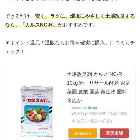
できるだけ、
安く、ラクに、環境にやさしく土壌改良する
なら、「カルスNC-R」
がおすすめです。
▼ポイント還元！通販ならお得＆確実に購入。口コミもチ
ェック！
土壌改良剤 カルス NC-R
10kg 粉 リサール酵産 家庭
菜園 農業 園芸 微生物 肥料
米ぬか
created by
Rinker
¥6,300
(2026/08/09 20:48:18時
点 楽天市場調べ-
詳細)
Amazon
楽天市場