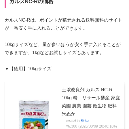
カルスNC-Rの価格
カルスNC-Rは、ポイントが還元される送料無料のサイト
が一番安く手に入れることができます。
10kgサイズなど、量が多いほうが安く手に入れることが
できますが、1kgなどお試しサイズもあります。
▼【徳用】10kgサイズ
土壌改良剤 カルス NC-R
10kg 粉 リサール酵産 家庭
菜園 農業 園芸 微生物 肥料
米ぬか
created by
Rinker
¥6,300
(2026/08/09 20:48:18時