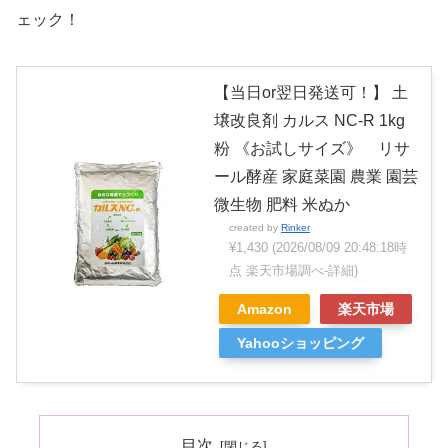
ェック！
【当日or翌日発送可！】 土
壌改良剤 カルス NC-R 1kg
粉 《お試しサイズ》 リサ
ール酵産 家庭菜園 農業 園芸
微生物 肥料 米ぬか
created by
Rinker
¥1,430
(2026/08/09 20:48:18時
点 楽天市場調べ-
詳細)
Amazon
楽天市場
Yahooショッピング
目次