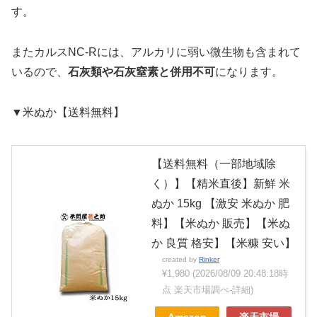
す。
またカルスNC-Rには、アルカリに弱い微生物も含まれて
いるので、
石灰類や石灰窒素と併用不可
になります。
▼米ぬか【送料無料】
【送料無料（一部地域除
く）】【精米直後】新鮮 米
ぬか 15kg 【激安 米ぬか 肥
料】【米ぬか 販売】【米ぬ
か 良質 格安】【米糠 安い】
created by
Rinker
¥1,980
(2026/08/09 20:48:18時
点 楽天市場調べ-
詳細)
Amazon
楽天市場