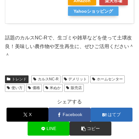
Amazon
楽天市場
Yahooショッピング
話題のカルスNC-Rで、生ゴミや雑草などを使って土壌改
良！美味しい農作物や芝生再生に、ぜひご活用ください＾
＾
トレンド
カルスNC-R
デメリット
ホームセンター
使い方
価格
米ぬか
販売店
シェアする
X
Facebook
はてブ
LINE
コピー