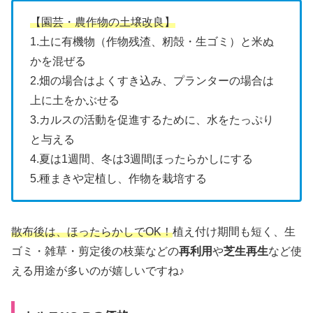
【園芸・農作物の土壌改良】
1.土に有機物（作物残渣、籾殻・生ゴミ）と米ぬ
かを混ぜる
2.畑の場合はよくすき込み、プランターの場合は
上に土をかぶせる
3.カルスの活動を促進するために、水をたっぷり
と与える
4.夏は1週間、冬は3週間ほったらかしにする
5.種まきや定植し、作物を栽培する
散布後は、ほったらかしでOK！
植え付け期間も短く、生
ゴミ・雑草・剪定後の枝葉などの
再利用
や
芝生再生
など使
える用途が多いのが嬉しいですね♪