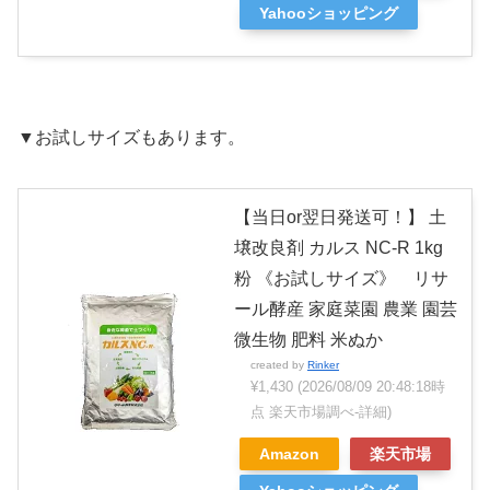
Yahooショッピング
▼お試しサイズもあります。
【当日or翌日発送可！】 土
壌改良剤 カルス NC-R 1kg
粉 《お試しサイズ》 リサ
ール酵産 家庭菜園 農業 園芸
微生物 肥料 米ぬか
created by
Rinker
¥1,430
(2026/08/09 20:48:18時
点 楽天市場調べ-
詳細)
Amazon
楽天市場