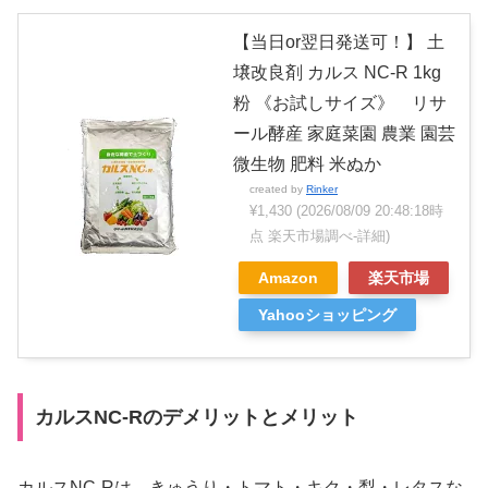
【当日or翌日発送可！】 土
壌改良剤 カルス NC-R 1kg
粉 《お試しサイズ》 リサ
ール酵産 家庭菜園 農業 園芸
微生物 肥料 米ぬか
created by
Rinker
¥1,430
(2026/08/09 20:48:18時
点 楽天市場調べ-
詳細)
Amazon
楽天市場
Yahooショッピング
カルスNC-Rのデメリットとメリット
カルスNC-Rは、きゅうり・トマト・キク・梨・レタスな