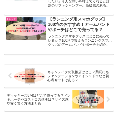
したい」そんな願いを叶えてくれると話
題のリファシャンプー。高級感のある香
りと髪に優しい成分で、SNSや口コミで
も注目を集めています。そんな人気のリ
ファシャンプーですが、「ドンキで安く
【ランニング用スマホグッズ】
トレンド
買えるって本当？」「ど...
100均のおすすめ！アームバンド
やポーチはどこで売ってる？
ランニングスマホグッズはどこに売って
いるか？100均で買えるランニングスマホ
グッズのアームバンドやポーチを紹介し
ています。
キャンメイクの取扱店はどこ？薬局にも
ファンデーションやアイシャドウなど初
心者セットはある？
ディッキーズ874はどこで売ってる？ドン
キホーテやコストコの値段は？サイズ感
や安く買う方法まとめ