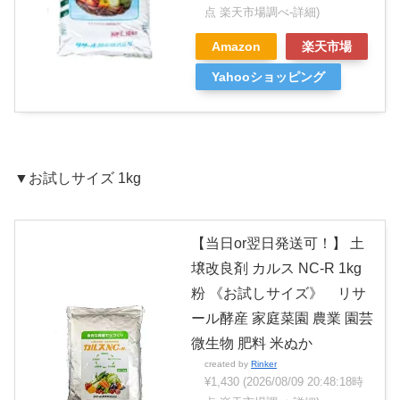
点 楽天市場調べ-
詳細)
Amazon
楽天市場
Yahooショッピング
▼お試しサイズ 1kg
【当日or翌日発送可！】 土
壌改良剤 カルス NC-R 1kg
粉 《お試しサイズ》 リサ
ール酵産 家庭菜園 農業 園芸
微生物 肥料 米ぬか
created by
Rinker
¥1,430
(2026/08/09 20:48:18時