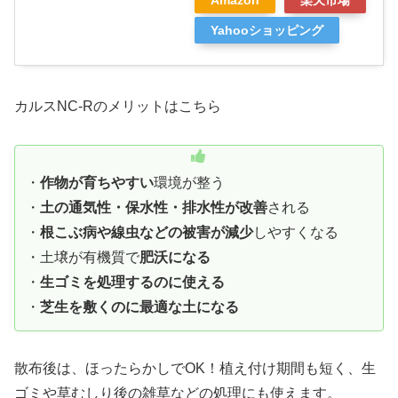
Yahooショッピング
カルスNC-Rのメリットはこちら
・
作物が育ちやすい
環境が整う
・
土の通気性・保水性・排水性が改善
される
・
根こぶ病や線虫などの被害が減少
しやすくなる
・土壌が有機質で
肥沃になる
・
生ゴミを処理するのに使える
・
芝生を敷くのに最適な土になる
散布後は、ほったらかしでOK！植え付け期間も短く、生
ゴミや草むしり後の雑草などの処理にも使えます。