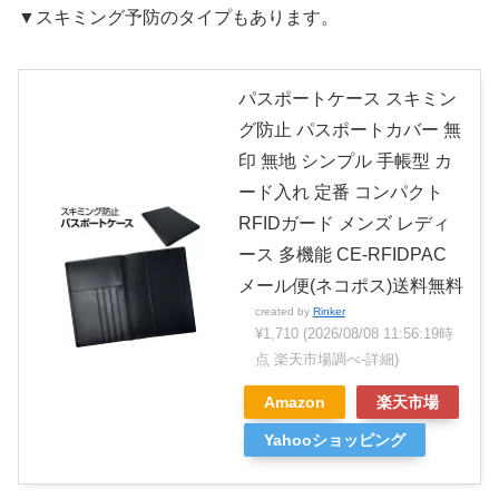
▼スキミング予防のタイプもあります。
パスポートケース スキミン
グ防止 パスポートカバー 無
印 無地 シンプル 手帳型 カ
ード入れ 定番 コンパクト
RFIDガード メンズ レディ
ース 多機能 CE-RFIDPAC
メール便(ネコポス)送料無料
created by
Rinker
¥1,710
(2026/08/08 11:56:19時
点 楽天市場調べ-
詳細)
Amazon
楽天市場
Yahooショッピング