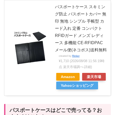
パスポートケース スキミン
グ防止 パスポートカバー 無
印 無地 シンプル 手帳型 カ
ード入れ 定番 コンパクト
RFIDガード メンズ レディ
ース 多機能 CE-RFIDPAC
メール便(ネコポス)送料無料
created by
Rinker
¥1,710
(2026/08/08 11:56:19時
点 楽天市場調べ-
詳細)
Amazon
楽天市場
Yahooショッピング
パスポートケースはどこで売ってる？お