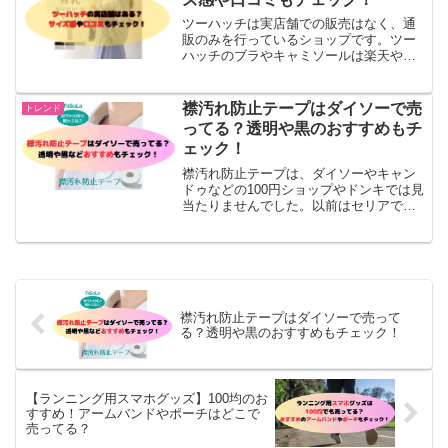
ツーハッチは実店舗での販売はなく、通
販のみを行っているショップです。ツー
ハッチのブラやキャミソールは楽天やア
マゾンなどのECサイトや、公式オンライ
ンストアで購入することができます。▼
補正下着からセクシーランジェリー、ナ
襟汚れ防止テープはダイソーで売
トレンド
イトブラまで幅広いイン...
ってる？透明や黒のおすすめもチ
ェック！
襟汚れ防止テープは、ダイソーやキャン
ドゥなどの100円ショップやドンキでは見
当たりませんでした。以前はセリアで売
ってたようです。襟汚れ防止テープは、
ヨドバシカメラ、カインズなどのホーム
センター、イオンなどのスーパー、東急
ハンズで買えます。ワ...
襟汚れ防止テープはダイソーで売って
る？透明や黒のおすすめもチェック！
【ランニング用スマホグッズ】100均のお
すすめ！アームバンドやポーチはどこで
売ってる？