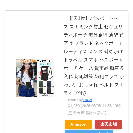
【楽天1位】パスポートケー
ス スキミング防止 セキュリ
ティポーチ 海外旅行 薄型 首
下げ ブランド ネックポーチ
レーディス メンズ 斜めがけ
トラベル スマホ パスポート
ポーチ ケース 貴重品 航空券
入れ 防犯対策 防犯グッズ か
わいい おしゃれ ベルト スト
ラップ付き
created by
Rinker
¥1,980
(2026/08/08 11:56:19時
点 楽天市場調べ-
詳細)
Amazon
楽天市場