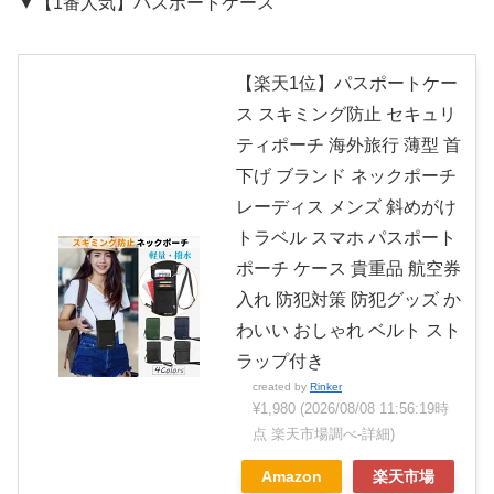
▼【1番人気】パスポートケース
【楽天1位】パスポートケー
ス スキミング防止 セキュリ
ティポーチ 海外旅行 薄型 首
下げ ブランド ネックポーチ
レーディス メンズ 斜めがけ
トラベル スマホ パスポート
ポーチ ケース 貴重品 航空券
入れ 防犯対策 防犯グッズ か
わいい おしゃれ ベルト スト
ラップ付き
created by
Rinker
¥1,980
(2026/08/08 11:56:19時
点 楽天市場調べ-
詳細)
Amazon
楽天市場