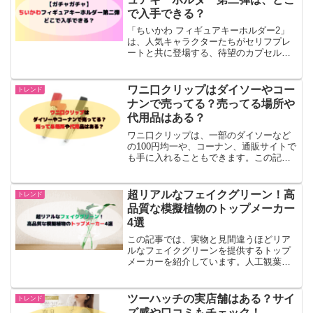
で入手できる？
「ちいかわ フィギュアキーホルダー2」
は、人気キャラクターたちがセリフプレ
ートと共に登場する、待望のカプセルト
イ第二弾です。ちいかわシリーズは、そ
の愛らしいキャラクターたちや共感を呼
ぶストーリーライン、社会現象を巻き起
ワニ口クリップはダイソーやコー
トレンド
こすコラボレーションで...
ナンで売ってる？売ってる場所や
代用品はある？
ワニ口クリップは、一部のダイソーなど
の100円均一や、コーナン、通販サイトで
も手に入れることもできます。この記事
では代用品も紹介しています。
超リアルなフェイクグリーン！高
トレンド
品質な模擬植物のトップメーカー
4選
この記事では、実物と見間違うほどリア
ルなフェイクグリーンを提供するトップ
メーカーを紹介しています。人工観葉植
物、通称「フェイクグリーン」は、イン
テリアアクセントとしてますます人気が
高まっています。実際の植物と同様に、
ツーハッチの実店舗はある？サイ
トレンド
さまざまなサイズや形状で...
ズ感や口コミもチェック！