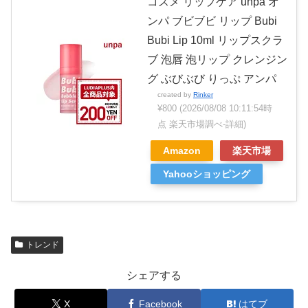
コスメ リップケア unpa オ
ンパ ブビブビ リップ Bubi
Bubi Lip 10ml リップスクラ
ブ 泡唇 泡リップ クレンジン
グ ぶびぶび りっぷ アンパ
created by
Rinker
¥800
(2026/08/08 10:11:54時
点 楽天市場調べ-
詳細)
Amazon
楽天市場
Yahooショッピング
トレンド
シェアする
X
Facebook
はてブ