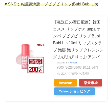
▼SNSでも話題沸騰！ブビブビリップ(Bubi Bubi Lip)
【発送日の翌日配達】韓国
コスメ リップケア unpa オ
ンパ ブビブビ リップ Bubi
Bubi Lip 10ml リップスクラ
ブ 泡唇 泡リップ クレンジン
グ ぶびぶび りっぷ アンパ
created by
Rinker
¥800
(2026/08/08 10:11:54時
点 楽天市場調べ-
詳細)
Amazon
楽天市場
Yahooショッピング