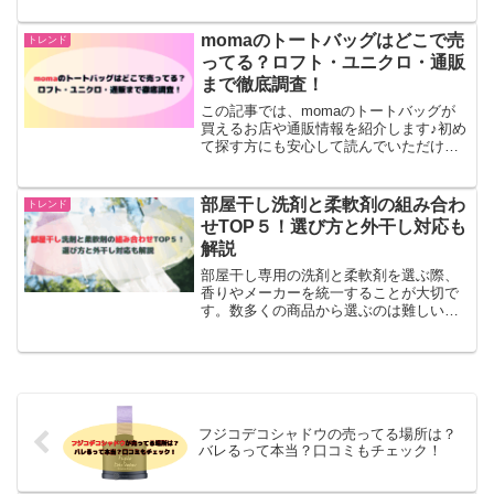
いと爽快感で知られ、多くの人々に愛さ
れています。活動的な日常をサポート
momaのトートバッグはどこで売
トレンド
し、集中力を高める効果もあ...
ってる？ロフト・ユニクロ・通販
まで徹底調査！
この記事では、momaのトートバッグが
買えるお店や通販情報を紹介します♪初め
て探す方にも安心して読んでいただける
よう、売ってる場所・売っていない理
由・おすすめの購入先まで丁寧に解説し
ていきますね。「確実に手に入れた
部屋干し洗剤と柔軟剤の組み合わ
トレンド
い！」という方には通販サイ...
せTOP５！選び方と外干し対応も
解説
部屋干し専用の洗剤と柔軟剤を選ぶ際、
香りやメーカーを統一することが大切で
す。数多くの商品から選ぶのは難しいで
すが、適切な組み合わせにより、部屋干
し時の不快な臭いを抑えることができま
す。この記事では、・部屋干し洗剤と柔
軟剤を選ぶポイント・推奨...
フジコデコシャドウの売ってる場所は？
バレるって本当？口コミもチェック！