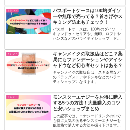
パスポートケースは100均ダイソ
トレンド
ーや無印で売ってる？首さげやス
キミング防止もチェック！
パスポートケースは、100均のダイソー・
キャンドゥ・セリアや、無印、ロフトや
ハンズなどのバライティショップ、ドン
キで売っています。パスポートケース
は、首さげでスキミング防止できるもの
が安心・安全でおすすめです。▼【1番人
キャンメイクの取扱店はどこ？薬
トレンド
気】パスポートケース...
局にもファンデーションやアイシ
ャドウなど初心者セットはある？
キャンメイクの取扱店は、スギ薬局など
のドラッグストアやドンキなどのバラエ
ティショップになります。
モンスターエナジーをお得に購入
トレンド
する5つの方法！大量購入のコツ
と安いショップまとめ
この記事では、エナジードリンクの中で
も特に人気のあるモンスターエナジーを
低価格で購入する方法を掘り下げます。
モンスターエナジーはその刺激的な味わ