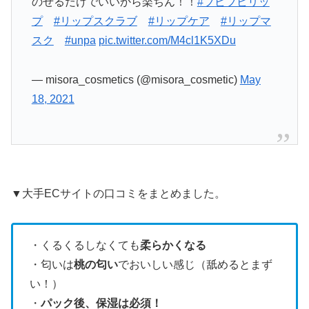
のせるだけでいいから楽ちん！！
#ブビブビリッ
プ
#リップスクラブ
#リップケア
#リップマ
スク
#unpa
pic.twitter.com/M4cl1K5XDu
— misora_cosmetics (@misora_cosmetic)
May
18, 2021
▼大手ECサイトの口コミをまとめました。
・くるくるしなくても
柔らかくなる
・匂いは
桃の匂い
でおいしい感じ（舐めるとまず
い！）
・
パック後、保湿は必須！